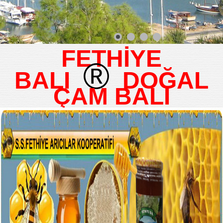
FETHİYE
®
BALI
DOĞAL
ÇAM BALI