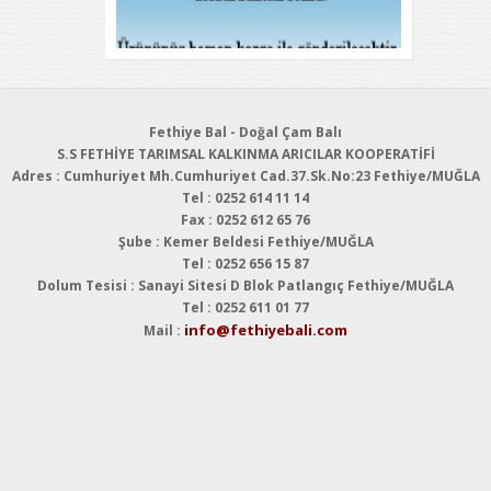
Fethiye Bal - Doğal Çam Balı
S.S FETHİYE TARIMSAL KALKINMA ARICILAR KOOPERATİFİ
Adres : Cumhuriyet Mh.Cumhuriyet Cad.37.Sk.No:23 Fethiye/MUĞLA
Tel : 0252 614 11 14
Fax : 0252 612 65 76
Şube : Kemer Beldesi Fethiye/MUĞLA
Tel : 0252 656 15 87
Dolum Tesisi : Sanayi Sitesi D Blok Patlangıç Fethiye/MUĞLA
Tel : 0252 611 01 77
info@fethiyebali.com
Mail :