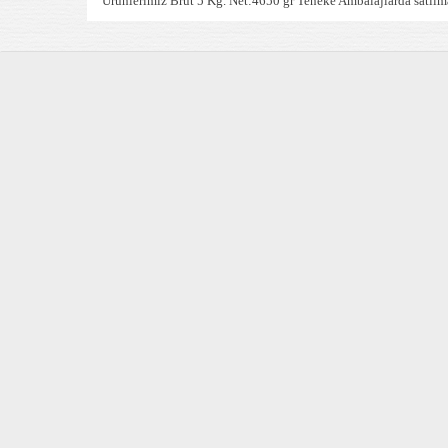
Ürünlerimiz Brüt 5 Kg. Net:4650 gr Teneke Ambalajlarda satılmak