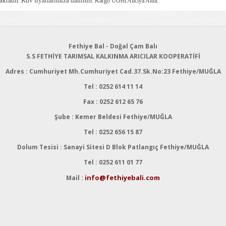
tadır. Kdv fiyatlarımıza dahildir.
Kargo Ücreti Alıcıya Aittir.
Fethiye Bal - Doğal Çam Balı
S.S FETHİYE TARIMSAL KALKINMA ARICILAR KOOPERATİFİ
Adres : Cumhuriyet Mh.Cumhuriyet Cad.37.Sk.No:23 Fethiye/MUĞLA
Tel : 0252 614 11 14
Fax : 0252 612 65 76
Şube : Kemer Beldesi Fethiye/MUĞLA
Tel : 0252 656 15 87
Dolum Tesisi : Sanayi Sitesi D Blok Patlangıç Fethiye/MUĞLA
Tel : 0252 611 01 77
info@fethiyebali.com
Mail :