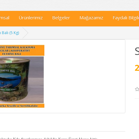
msal
Ürünlerimiz
Belgeler
Mağazamız
Faydalı Bilgil
 Balı (5 Kg)
2