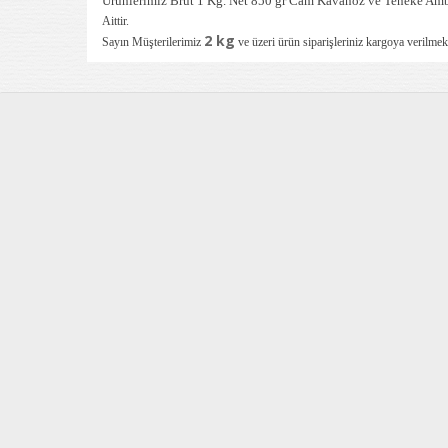
Ürünlerimiz Brüt 1 Kg. Net 850 gr Cam Kavanoz ve Teneke Ambal
Aittir.
2 kg
Sayın
Müşterilerimiz
ve üzeri ürün siparişleriniz kargoya verilmekt