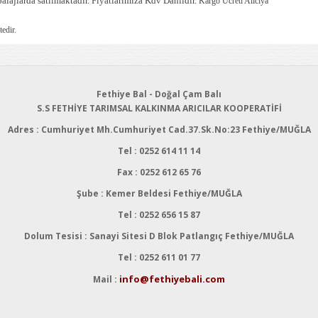
ajlarda satılmaktadır. Fiyatlarımıza Kdv Dahildir.
Kargo Ücreti Alıcıya
edir.
Fethiye Bal - Doğal Çam Balı
S.S FETHİYE TARIMSAL KALKINMA ARICILAR KOOPERATİFİ
Adres : Cumhuriyet Mh.Cumhuriyet Cad.37.Sk.No:23 Fethiye/MUĞLA
Tel : 0252 614 11 14
Fax : 0252 612 65 76
Şube : Kemer Beldesi Fethiye/MUĞLA
Tel : 0252 656 15 87
Dolum Tesisi : Sanayi Sitesi D Blok Patlangıç Fethiye/MUĞLA
Tel : 0252 611 01 77
info@fethiyebali.com
Mail :