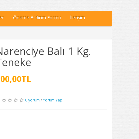
er
Ödeme Bildirim Formu
İletişim
Narenciye Balı 1 Kg.
Teneke
600,00TL
0 yorum
/
Yorum Yap